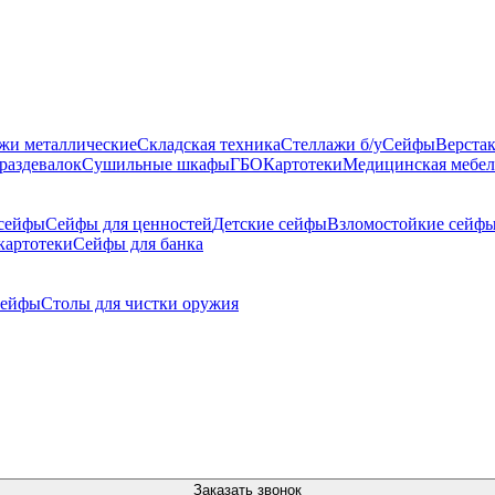
жи металлические
Складская техника
Стеллажи б/у
Сейфы
Верста
раздевалок
Сушильные шкафы
ГБО
Картотеки
Медицинская мебел
сейфы
Сейфы для ценностей
Детские сейфы
Взломостойкие сейф
картотеки
Сейфы для банка
сейфы
Столы для чистки оружия
Заказать звонок