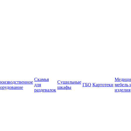
Скамья
Медици
роизводственное
Сушильные
для
ГБО
Картотеки
мебель 
орудование
шкафы
раздевалок
изделия