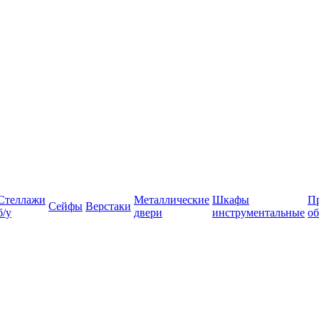
Стеллажи
Металлические
Шкафы
П
Сейфы
Верстаки
б/у
двери
инструментальные
об