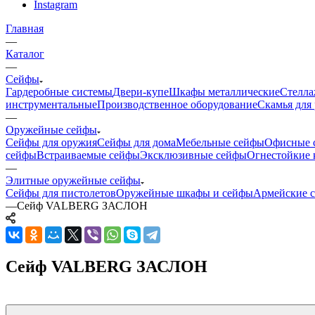
Instagram
Главная
—
Каталог
—
Сейфы
Гардеробные системы
Двери-купе
Шкафы металлические
Стелла
инструментальные
Производственное оборудование
Скамья для 
—
Оружейные сейфы
Сейфы для оружия
Сейфы для дома
Мебельные сейфы
Офисные 
сейфы
Встраиваемые сейфы
Эксклюзивные сейфы
Огнестойкие 
—
Элитные оружейные сейфы
Сейфы для пистолетов
Оружейные шкафы и сейфы
Армейские 
—
Сейф VALBERG ЗАСЛОН
Сейф VALBERG ЗАСЛОН