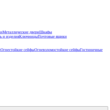
ки
Металлические двери
Шкафы
ь и изделия
Ключницы
Почтовые ящики
ы
Огнестойкие сейфы
Огневзломостойкие сейфы
Гостиничные