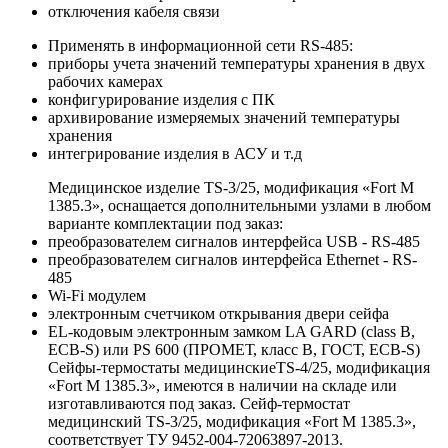
отключения кабеля связи
Применять в информационной сети RS-485:
приборы учета значений температуры хранения в двух
рабочих камерах
конфигурирование изделия с ПК
архивирование измеряемых значений температуры
хранения
интегрирование изделия в АСУ и т.д
Медицинское изделие TS-3/25, модификация «Fort М
1385.3», оснащается дополнительными узлами в любом
варианте комплектации под заказ:
преобразователем сигналов интерфейса USB - RS-485
преобразователем сигналов интерфейса Ethernet - RS-
485
Wi-Fi модулем
электронным счетчиком открывания двери сейфа
EL-кодовым электронным замком LA GARD (class B,
ECB-S) или PS 600 (ПРОМЕТ, класс В, ГОСТ, ECB-S)
Сейфы-термостаты медицинскиеTS-4/25, модификация
«Fort М 1385.3», имеются в наличии на складе или
изготавливаются под заказ. Сейф-термостат
медицинский TS-3/25, модификация «Fort М 1385.3»,
cоответствует ТУ 9452-004-72063897-2013.