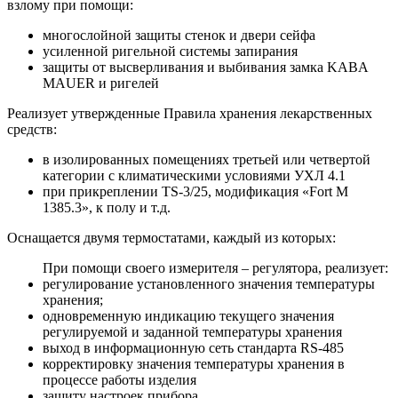
взлому при помощи:
многослойной защиты стенок и двери сейфа
усиленной ригельной системы запирания
защиты от высверливания и выбивания замка KABA
MAUER и ригелей
Реализует утвержденные Правила хранения лекарственных
средств:
в изолированных помещениях третьей или четвертой
категории с климатическими условиями УХЛ 4.1
при прикреплении TS-3/25, модификация «Fort М
1385.3», к полу и т.д.
Оснащается двумя термостатами, каждый из которых:
При помощи своего измерителя – регулятора, реализует:
регулирование установленного значения температуры
хранения;
одновременную индикацию текущего значения
регулируемой и заданной температуры хранения
выход в информационную сеть стандарта RS-485
корректировку значения температуры хранения в
процессе работы изделия
защиту настроек прибора