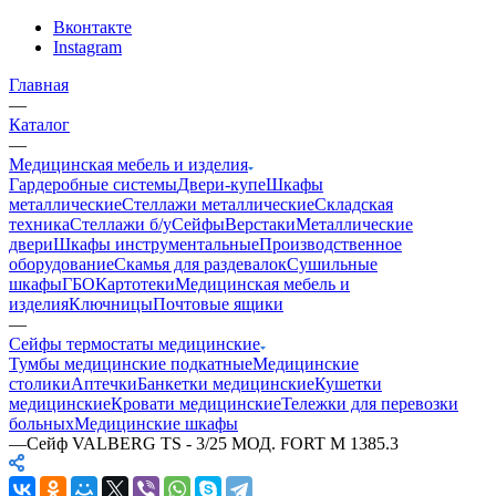
Вконтакте
Instagram
Главная
—
Каталог
—
Медицинская мебель и изделия
Гардеробные системы
Двери-купе
Шкафы
металлические
Стеллажи металлические
Складская
техника
Стеллажи б/у
Сейфы
Верстаки
Металлические
двери
Шкафы инструментальные
Производственное
оборудование
Скамья для раздевалок
Сушильные
шкафы
ГБО
Картотеки
Медицинская мебель и
изделия
Ключницы
Почтовые ящики
—
Сейфы термостаты медицинские
Тумбы медицинские подкатные
Медицинские
столики
Аптечки
Банкетки медицинские
Кушетки
медицинские
Кровати медицинские
Тележки для перевозки
больных
Медицинские шкафы
—
Сейф VALBERG TS - 3/25 МОД. FORT M 1385.3