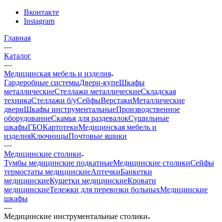
Вконтакте
Instagram
Главная
—
Каталог
—
Медицинская мебель и изделия
Гардеробные системы
Двери-купе
Шкафы
металлические
Стеллажи металлические
Складская
техника
Стеллажи б/у
Сейфы
Верстаки
Металлические
двери
Шкафы инструментальные
Производственное
оборудование
Скамья для раздевалок
Сушильные
шкафы
ГБО
Картотеки
Медицинская мебель и
изделия
Ключницы
Почтовые ящики
—
Медицинские столики
Тумбы медицинские подкатные
Медицинские столики
Сейфы
термостаты медицинские
Аптечки
Банкетки
медицинские
Кушетки медицинские
Кровати
медицинские
Тележки для перевозки больных
Медицинские
шкафы
—
Медицинские инструментальные столики