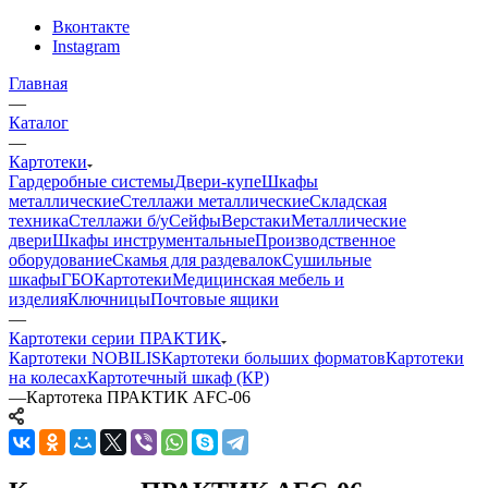
Вконтакте
Instagram
Главная
—
Каталог
—
Картотеки
Гардеробные системы
Двери-купе
Шкафы
металлические
Стеллажи металлические
Складская
техника
Стеллажи б/у
Сейфы
Верстаки
Металлические
двери
Шкафы инструментальные
Производственное
оборудование
Скамья для раздевалок
Сушильные
шкафы
ГБО
Картотеки
Медицинская мебель и
изделия
Ключницы
Почтовые ящики
—
Картотеки серии ПРАКТИК
Картотеки NOBILIS
Картотеки больших форматов
Картотеки
на колесах
Картотечный шкаф (КР)
—
Картотека ПРАКТИК AFC-06