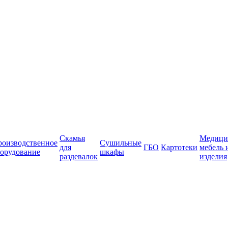
Скамья
Медици
роизводственное
Сушильные
для
ГБО
Картотеки
мебель 
орудование
шкафы
раздевалок
изделия