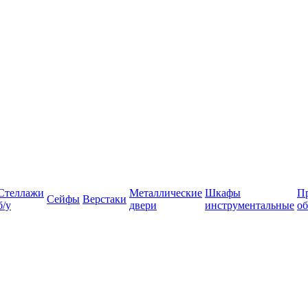
Стеллажи
Металлические
Шкафы
П
Сейфы
Верстаки
б/у
двери
инструментальные
об