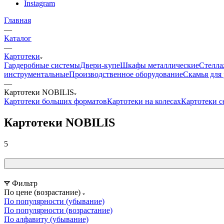
Instagram
Главная
—
Каталог
—
Картотеки
Гардеробные системы
Двери-купе
Шкафы металлические
Стелла
инструментальные
Производственное оборудование
Скамья для 
—
Картотеки NOBILIS
Картотеки больших форматов
Картотеки на колесах
Картотеки 
Картотеки NOBILIS
5
Фильтр
По цене (возрастание)
По популярности (убывание)
По популярности (возрастание)
По алфавиту (убывание)