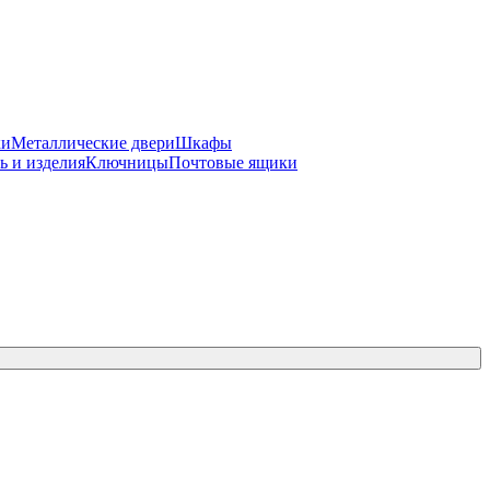
ки
Металлические двери
Шкафы
ь и изделия
Ключницы
Почтовые ящики