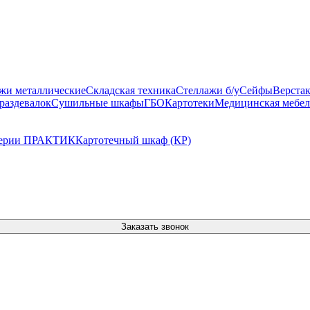
жи металлические
Складская техника
Стеллажи б/у
Сейфы
Верста
раздевалок
Сушильные шкафы
ГБО
Картотеки
Медицинская мебел
серии ПРАКТИК
Картотечный шкаф (КР)
Заказать звонок