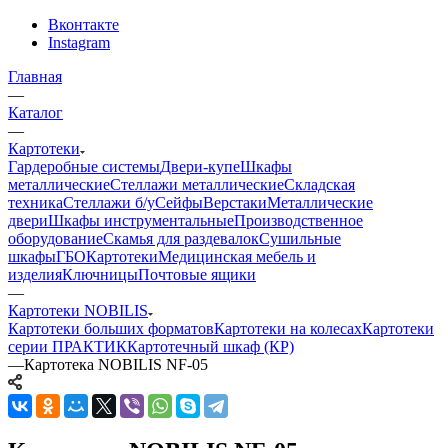
Вконтакте
Instagram
Главная
—
Каталог
—
Картотеки
Гардеробные системы
Двери-купе
Шкафы
металлические
Стеллажи металлические
Складская
техника
Стеллажи б/у
Сейфы
Верстаки
Металлические
двери
Шкафы инструментальные
Производственное
оборудование
Скамья для раздевалок
Сушильные
шкафы
ГБО
Картотеки
Медицинская мебель и
изделия
Ключницы
Почтовые ящики
—
Картотеки NOBILIS
Картотеки больших форматов
Картотеки на колесах
Картотеки
серии ПРАКТИК
Картотечный шкаф (КР)
—
Картотека NOBILIS NF-05