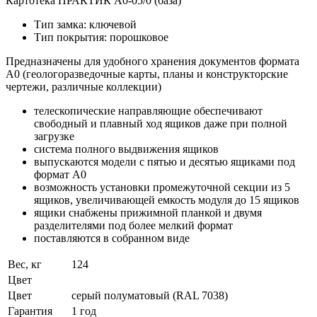
Картотека ПРАКТИК A0-05/0 (база)
Тип замка: ключевой
Тип покрытия: порошковое
Предназначены для удобного хранения документов формата
А0 (геологоразведочные карты, планы и конструкторские
чертежи, различные коллекции)
телескопические направляющие обеспечивают
свободный и плавный ход ящиков даже при полной
загрузке
система полного выдвижения ящиков
выпускаются модели с пятью и десятью ящиками под
формат А0
возможность установки промежуточной секции из 5
ящиков, увеличивающей емкость модуля до 15 ящиков
ящики снабжены прижимной планкой и двумя
разделителями под более мелкий формат
поставляются в собранном виде
Вес, кг
124
Цвет
Цвет
серый полуматовый (RAL 7038)
Гарантия
1 год