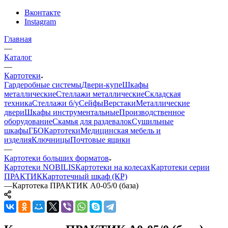
Вконтакте
Instagram
Главная
—
Каталог
—
Картотеки
Гардеробные системы
Двери-купе
Шкафы
металлические
Стеллажи металлические
Складская
техника
Стеллажи б/у
Сейфы
Верстаки
Металлические
двери
Шкафы инструментальные
Производственное
оборудование
Скамья для раздевалок
Сушильные
шкафы
ГБО
Картотеки
Медицинская мебель и
изделия
Ключницы
Почтовые ящики
—
Картотеки больших форматов
Картотеки NOBILIS
Картотеки на колесах
Картотеки серии
ПРАКТИК
Картотечный шкаф (КР)
—
Картотека ПРАКТИК A0-05/0 (база)