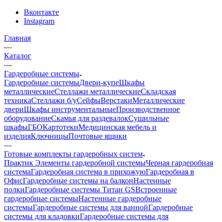
Вконтакте
Instagram
Главная
—
Каталог
—
Гардеробные системы
Гардеробные системы
Двери-купе
Шкафы
металлические
Стеллажи металлические
Складская
техника
Стеллажи б/у
Сейфы
Верстаки
Металлические
двери
Шкафы инструментальные
Производственное
оборудование
Скамья для раздевалок
Сушильные
шкафы
ГБО
Картотеки
Медицинская мебель и
изделия
Ключницы
Почтовые ящики
—
Готовые комплекты гардеробных систем
Практик
Элементы гардеробной системы
Черная гардеробная
система
Гардеробная система в прихожую
Гардеробная в
Офис
Гардеробные системы на балкон
Настенные
полки
Гардеробные системы Титан GS
Встроенные
гардеробные системы
Настенные гардеробные
системы
Гардеробные системы для ванной
Гардеробные
системы для кладовки
Гардеробные системы для