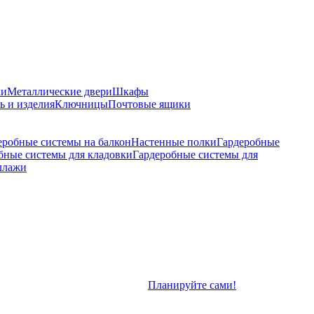
ки
Металлические двери
Шкафы
ь и изделия
Ключницы
Почтовые ящики
еробные системы на балкон
Настенные полки
Гардеробные
бные системы для кладовки
Гардеробные системы для
ллажи
Планируйте сами!