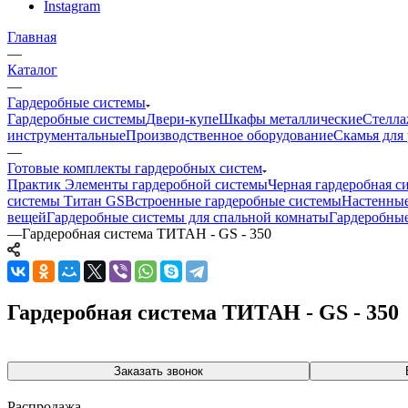
Instagram
Главная
—
Каталог
—
Гардеробные системы
Гардеробные системы
Двери-купе
Шкафы металлические
Стелла
инструментальные
Производственное оборудование
Скамья для 
—
Готовые комплекты гардеробных систем
Практик
Элементы гардеробной системы
Черная гардеробная с
системы Титан GS
Встроенные гардеробные системы
Настенные
вещей
Гардеробные системы для спальной комнаты
Гардеробные
—
Гардеробная система ТИТАН - GS - 350
Гардеробная система ТИТАН - GS - 350
Заказать звонок
Распродажа