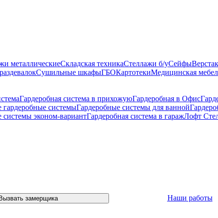
жи металлические
Складская техника
Стеллажи б/у
Сейфы
Верста
раздевалок
Сушильные шкафы
ГБО
Картотеки
Медицинская мебел
истема
Гардеробная система в прихожую
Гардеробная в Офис
Гард
 гардеробные системы
Гардеробные системы для ванной
Гардеро
 системы эконом-вариант
Гардеробная система в гараж
Лофт Сте
Наши работы
Вызвать замерщика