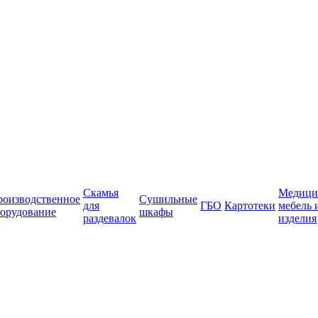
Скамья
Медици
роизводственное
Сушильные
для
ГБО
Картотеки
мебель 
орудование
шкафы
раздевалок
изделия