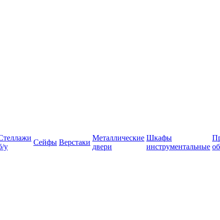
Стеллажи
Металлические
Шкафы
П
Сейфы
Верстаки
б/у
двери
инструментальные
об