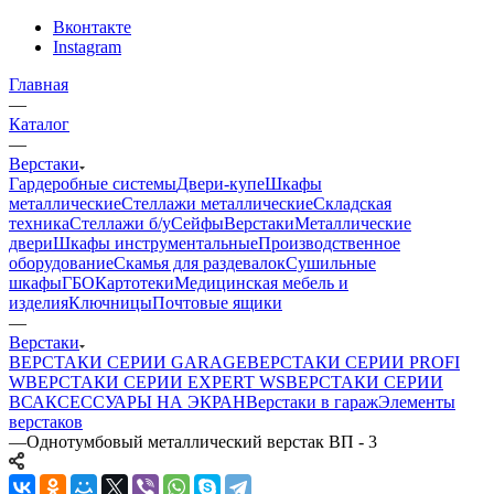
Вконтакте
Instagram
Главная
—
Каталог
—
Верстаки
Гардеробные системы
Двери-купе
Шкафы
металлические
Стеллажи металлические
Складская
техника
Стеллажи б/у
Сейфы
Верстаки
Металлические
двери
Шкафы инструментальные
Производственное
оборудование
Скамья для раздевалок
Сушильные
шкафы
ГБО
Картотеки
Медицинская мебель и
изделия
Ключницы
Почтовые ящики
—
Верстаки
ВЕРСТАКИ СЕРИИ GARAGE
ВЕРСТАКИ СЕРИИ PROFI
W
ВЕРСТАКИ СЕРИИ EXPERT WS
ВЕРСТАКИ СЕРИИ
ВС
АКСЕССУАРЫ НА ЭКРАН
Верстаки в гараж
Элементы
верстаков
—
Однотумбовый металлический верстак ВП - 3