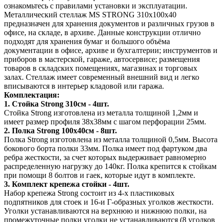
ознакомьтесь с правилами установки и эксплуатации.
Металлический стеллаж MS STRONG 310х100х40
предназначен для хранения документов и различных грузов в
офисе, на складе, в архиве. Данные конструкции отлично
подходят для хранения бумаг и большого объёма
документации в офисе, архиве и бухгалтерии; инструментов и
приборов в мастерской, гараже, автосервисе; размещения
товаров в складских помещениях, магазинах и торговых
залах. Стеллаж имеет современный внешний вид и легко
вписываются в интерьер кладовой или гаража.
Комплектация:
1. Стойка Strong 310см - 4шт.
Стойка Strong изготовлена из металла толщиной 1,2мм и
имеет размер профиля 38х38мм с шагом перфорации 25мм.
2. Полка Strong 100х40см - 8шт.
Полка Strong изготовлена из металла толщиной 0,5мм. Высота
бокового борта полки 33мм. Полка имеет под фартуком два
ребра жесткости, за счет которых выдерживает равномерно
распределенную нагрузку до 140кг. Полка крепится к стойкам
при помощи 8 болтов и гаек, которые идут в комплекте.
3. Комплект крепежа стойки - 4шт.
Набор крепежа Strong состоит из 4-х пластиковых
подпятников для стоек и 16-и Г-образных уголков жесткости.
Уголки устанавливаются на верхнюю и нижнюю полки, на
промежуточные полки уголки не устанавливаются (8 уголков