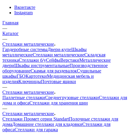
Вконтакте
Instagram
Главная
—
Каталог
—
Стеллажи металлические
Гардеробные системы
Двери-купе
Шкафы
металлические
Стеллажи металлические
Складская
техника
Стеллажи б/у
Сейфы
Верстаки
Металлические
двери
Шкафы инструментальные
Производственное
оборудование
Скамья для раздевалок
Сушильные
шкафы
ГБО
Картотеки
Медицинская мебель и
изделия
Ключницы
Почтовые ящики
—
Стеллажи металлические
Паллетные стеллажи
Среднегрузовые стеллажи
Стеллажи для
дома и офиса
Стеллажи для хранения шин
—
Стеллажи металлические
Стеллажи Промет серии Standart
Полочные стеллажи для
дома
Домашние стеллажи для кладовки
Стеллажи для
офиса
Стеллажи для гаража