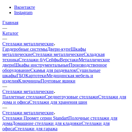
Вконтакте
Instagram
Главная
—
Каталог
—
Стеллажи металлические
Гардеробные системы
Двери-купе
Шкафы
металлические
Стеллажи металлические
Складская
техника
Стеллажи б/у
Сейфы
Верстаки
Металлические
двери
Шкафы инструментальные
Производственное
оборудование
Скамья для раздевалок
Сушильные
шкафы
ГБО
Картотеки
Медицинская мебель и
изделия
Ключницы
Почтовые ящики
—
Стеллажи металлические
Паллетные стеллажи
Среднегрузовые стеллажи
Стеллажи для
дома и офиса
Стеллажи для хранения шин
—
Стеллажи металлические
Стеллажи Промет серии Standart
Полочные стеллажи для
дома
Домашние стеллажи для кладовки
Стеллажи для
офиса
Стеллажи для гаража