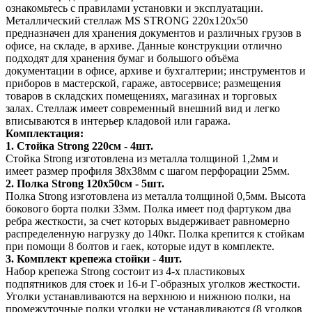
ознакомьтесь с правилами установки и эксплуатации.
Металлический стеллаж MS STRONG 220х120х50
предназначен для хранения документов и различных грузов в
офисе, на складе, в архиве. Данные конструкции отлично
подходят для хранения бумаг и большого объёма
документации в офисе, архиве и бухгалтерии; инструментов и
приборов в мастерской, гараже, автосервисе; размещения
товаров в складских помещениях, магазинах и торговых
залах. Стеллаж имеет современный внешний вид и легко
вписываются в интерьер кладовой или гаража.
Комплектация:
1. Стойка Strong 220см - 4шт.
Стойка Strong изготовлена из металла толщиной 1,2мм и
имеет размер профиля 38х38мм с шагом перфорации 25мм.
2. Полка Strong 120х50см - 5шт.
Полка Strong изготовлена из металла толщиной 0,5мм. Высота
бокового борта полки 33мм. Полка имеет под фартуком два
ребра жесткости, за счет которых выдерживает равномерно
распределенную нагрузку до 140кг. Полка крепится к стойкам
при помощи 8 болтов и гаек, которые идут в комплекте.
3. Комплект крепежа стойки - 4шт.
Набор крепежа Strong состоит из 4-х пластиковых
подпятников для стоек и 16-и Г-образных уголков жесткости.
Уголки устанавливаются на верхнюю и нижнюю полки, на
промежуточные полки уголки не устанавливаются (8 уголков