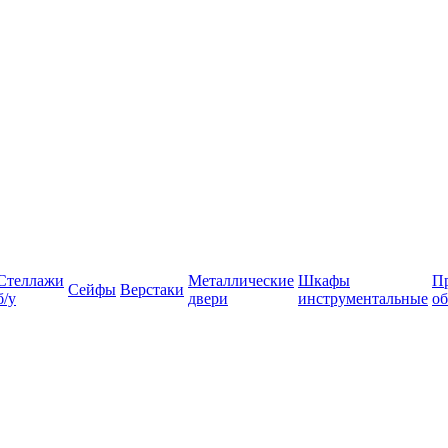
Стеллажи
Металлические
Шкафы
П
Сейфы
Верстаки
б/у
двери
инструментальные
об