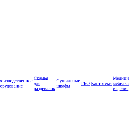
Скамья
Медици
роизводственное
Сушильные
для
ГБО
Картотеки
мебель 
орудование
шкафы
раздевалок
изделия