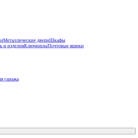
ки
Металлические двери
Шкафы
ь и изделия
Ключницы
Почтовые ящики
я гаража