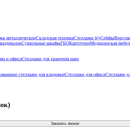
жи металлические
Складская техника
Стеллажи б/у
Сейфы
Верста
раздевалок
Сушильные шкафы
ГБО
Картотеки
Медицинская мебел
ма и офиса
Стеллажи для хранения шин
омашние стеллажи для кладовки
Стеллажи для офиса
Стеллажи дл
ок)
Заказать звонок