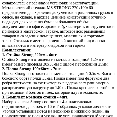
ознакомьтесь с правилами установки и эксплуатации.
Металлический стеллаж MS STRONG 220х100х60
предназначен для хранения документов и различных грузов в
офисе, на складе, в архиве. Данные конструкции отлично
подходят для хранения бумаг и большого объёма
документации в офисе, архиве и бухгалтерии; инструментов и
приборов в мастерской, гараже, автосервисе; размещения
товаров в складских помещениях, магазинах и торговых
залах. Стеллаж имеет современный внешний вид и легко
вписываются в интерьер кладовой или гаража.
Комплектация:
1. Стойка Strong 220см - 4шт.
Стойка Strong изготовлена из металла толщиной 1,2мм и
имеет размер профиля 38х38мм с шагом перфорации 25мм.
2. Полка Strong 100х60см - 7шт.
Полка Strong изготовлена из металла толщиной 0,5мм. Высота
бокового борта полки 33мм. Полка имеет под фартуком два
ребра жесткости, за счет которых выдерживает равномерно
распределенную нагрузку до 140кг. Полка крепится к стойкам
при помощи 8 болтов и гаек, которые идут в комплекте.
3. Комплект крепежа стойки - 4шт.
Набор крепежа Strong состоит из 4-х пластиковых
подпятников для стоек и 16-и Г-образных уголков жесткости.
Уголки устанавливаются на верхнюю и нижнюю полки, на
промежуточные полки уголки не устанавливаются (8 уголков