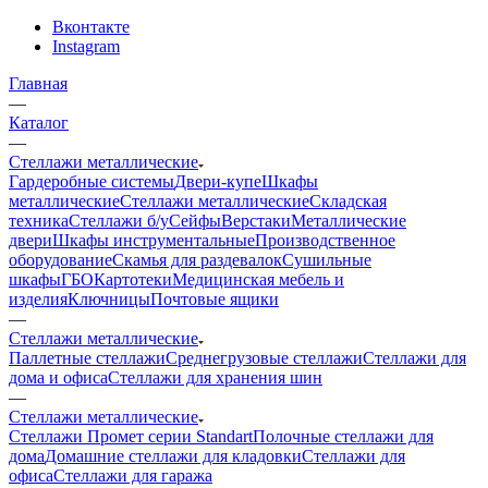
Вконтакте
Instagram
Главная
—
Каталог
—
Стеллажи металлические
Гардеробные системы
Двери-купе
Шкафы
металлические
Стеллажи металлические
Складская
техника
Стеллажи б/у
Сейфы
Верстаки
Металлические
двери
Шкафы инструментальные
Производственное
оборудование
Скамья для раздевалок
Сушильные
шкафы
ГБО
Картотеки
Медицинская мебель и
изделия
Ключницы
Почтовые ящики
—
Стеллажи металлические
Паллетные стеллажи
Среднегрузовые стеллажи
Стеллажи для
дома и офиса
Стеллажи для хранения шин
—
Стеллажи металлические
Стеллажи Промет серии Standart
Полочные стеллажи для
дома
Домашние стеллажи для кладовки
Стеллажи для
офиса
Стеллажи для гаража