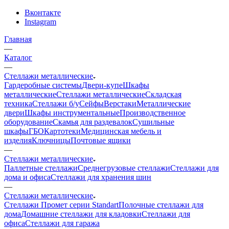
Вконтакте
Instagram
Главная
—
Каталог
—
Стеллажи металлические
Гардеробные системы
Двери-купе
Шкафы
металлические
Стеллажи металлические
Складская
техника
Стеллажи б/у
Сейфы
Верстаки
Металлические
двери
Шкафы инструментальные
Производственное
оборудование
Скамья для раздевалок
Сушильные
шкафы
ГБО
Картотеки
Медицинская мебель и
изделия
Ключницы
Почтовые ящики
—
Стеллажи металлические
Паллетные стеллажи
Среднегрузовые стеллажи
Стеллажи для
дома и офиса
Стеллажи для хранения шин
—
Стеллажи металлические
Стеллажи Промет серии Standart
Полочные стеллажи для
дома
Домашние стеллажи для кладовки
Стеллажи для
офиса
Стеллажи для гаража