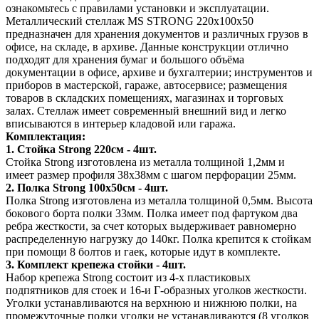
ознакомьтесь с правилами установки и эксплуатации.
Металлический стеллаж MS STRONG 220х100х50
предназначен для хранения документов и различных грузов в
офисе, на складе, в архиве. Данные конструкции отлично
подходят для хранения бумаг и большого объёма
документации в офисе, архиве и бухгалтерии; инструментов и
приборов в мастерской, гараже, автосервисе; размещения
товаров в складских помещениях, магазинах и торговых
залах. Стеллаж имеет современный внешний вид и легко
вписываются в интерьер кладовой или гаража.
Комплектация:
1. Стойка Strong 220см - 4шт.
Стойка Strong изготовлена из металла толщиной 1,2мм и
имеет размер профиля 38х38мм с шагом перфорации 25мм.
2. Полка Strong 100х50см - 4шт.
Полка Strong изготовлена из металла толщиной 0,5мм. Высота
бокового борта полки 33мм. Полка имеет под фартуком два
ребра жесткости, за счет которых выдерживает равномерно
распределенную нагрузку до 140кг. Полка крепится к стойкам
при помощи 8 болтов и гаек, которые идут в комплекте.
3. Комплект крепежа стойки - 4шт.
Набор крепежа Strong состоит из 4-х пластиковых
подпятников для стоек и 16-и Г-образных уголков жесткости.
Уголки устанавливаются на верхнюю и нижнюю полки, на
промежуточные полки уголки не устанавливаются (8 уголков