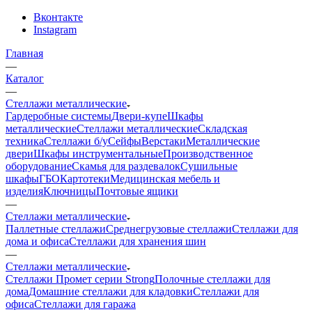
Вконтакте
Instagram
Главная
—
Каталог
—
Стеллажи металлические
Гардеробные системы
Двери-купе
Шкафы
металлические
Стеллажи металлические
Складская
техника
Стеллажи б/у
Сейфы
Верстаки
Металлические
двери
Шкафы инструментальные
Производственное
оборудование
Скамья для раздевалок
Сушильные
шкафы
ГБО
Картотеки
Медицинская мебель и
изделия
Ключницы
Почтовые ящики
—
Стеллажи металлические
Паллетные стеллажи
Среднегрузовые стеллажи
Стеллажи для
дома и офиса
Стеллажи для хранения шин
—
Стеллажи металлические
Стеллажи Промет серии Strong
Полочные стеллажи для
дома
Домашние стеллажи для кладовки
Стеллажи для
офиса
Стеллажи для гаража