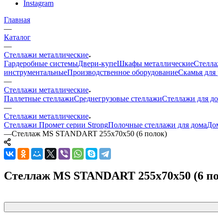
Instagram
Главная
—
Каталог
—
Стеллажи металлические
Гардеробные системы
Двери-купе
Шкафы металлические
Стелла
инструментальные
Производственное оборудование
Скамья для 
—
Стеллажи металлические
Паллетные стеллажи
Среднегрузовые стеллажи
Стеллажи для до
—
Стеллажи металлические
Стеллажи Промет серии Strong
Полочные стеллажи для дома
До
—
Стеллаж MS STANDART 255х70х50 (6 полок)
Стеллаж MS STANDART 255х70х50 (6 по