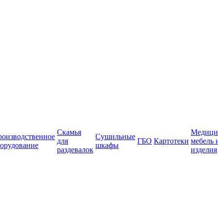
Скамья
Медици
роизводственное
Сушильные
для
ГБО
Картотеки
мебель 
орудование
шкафы
раздевалок
изделия