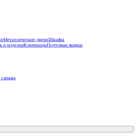
ки
Металлические двери
Шкафы
ь и изделия
Ключницы
Почтовые ящики
 гаража