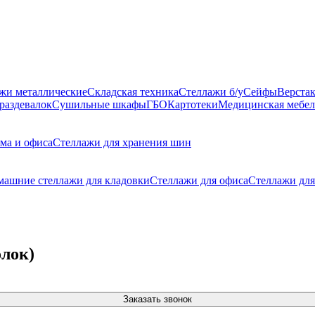
жи металлические
Складская техника
Стеллажи б/у
Сейфы
Верста
раздевалок
Сушильные шкафы
ГБО
Картотеки
Медицинская мебел
ма и офиса
Стеллажи для хранения шин
машние стеллажи для кладовки
Стеллажи для офиса
Стеллажи для
лок)
Заказать звонок