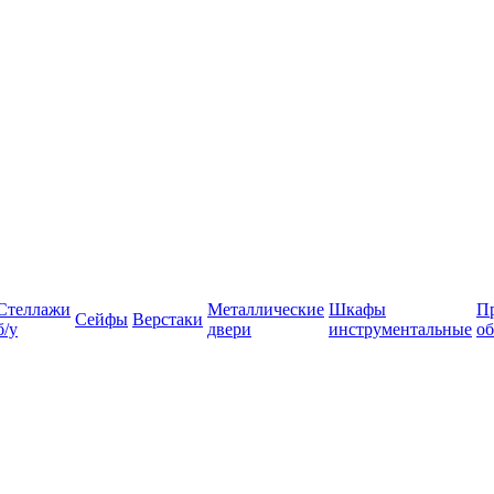
Стеллажи
Металлические
Шкафы
П
Сейфы
Верстаки
б/у
двери
инструментальные
об