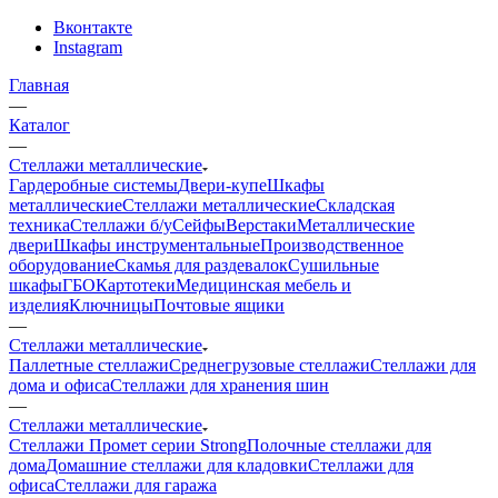
Вконтакте
Instagram
Главная
—
Каталог
—
Стеллажи металлические
Гардеробные системы
Двери-купе
Шкафы
металлические
Стеллажи металлические
Складская
техника
Стеллажи б/у
Сейфы
Верстаки
Металлические
двери
Шкафы инструментальные
Производственное
оборудование
Скамья для раздевалок
Сушильные
шкафы
ГБО
Картотеки
Медицинская мебель и
изделия
Ключницы
Почтовые ящики
—
Стеллажи металлические
Паллетные стеллажи
Среднегрузовые стеллажи
Стеллажи для
дома и офиса
Стеллажи для хранения шин
—
Стеллажи металлические
Стеллажи Промет серии Strong
Полочные стеллажи для
дома
Домашние стеллажи для кладовки
Стеллажи для
офиса
Стеллажи для гаража