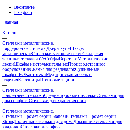
Вконтакте
Instagram
Главная
—
Каталог
—
Стеллажи металлические
Гардеробные системы
Двери-купе
Шкафы
металлические
Стеллажи металлические
Складская
техника
Стеллажи б/у
Сейфы
Верстаки
Металлические
двери
Шкафы инструментальные
Производственное
оборудование
Скамья для раздевалок
Сушильные
шкафы
ГБО
Картотеки
Медицинская мебель и
изделия
Ключницы
Почтовые ящики
—
Стеллажи металлические
Паллетные стеллажи
Среднегрузовые стеллажи
Стеллажи для
дома и офиса
Стеллажи для хранения шин
—
Стеллажи металлические
Стеллажи Промет серии Standart
Стеллажи Промет серии
Strong
Полочные стеллажи для дома
Домашние стеллажи для
кладовки
Стеллажи для офиса