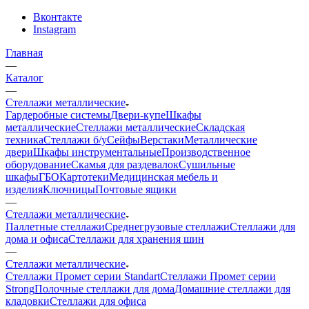
Вконтакте
Instagram
Главная
—
Каталог
—
Стеллажи металлические
Гардеробные системы
Двери-купе
Шкафы
металлические
Стеллажи металлические
Складская
техника
Стеллажи б/у
Сейфы
Верстаки
Металлические
двери
Шкафы инструментальные
Производственное
оборудование
Скамья для раздевалок
Сушильные
шкафы
ГБО
Картотеки
Медицинская мебель и
изделия
Ключницы
Почтовые ящики
—
Стеллажи металлические
Паллетные стеллажи
Среднегрузовые стеллажи
Стеллажи для
дома и офиса
Стеллажи для хранения шин
—
Стеллажи металлические
Стеллажи Промет серии Standart
Стеллажи Промет серии
Strong
Полочные стеллажи для дома
Домашние стеллажи для
кладовки
Стеллажи для офиса