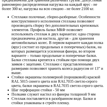
предназначены для хранения различных грузов. Допустимая
равномерно распределенная нагрузка на каждый ярус - не
более 300 кг, нагрузка на всю секцию - не более 2100 кг.
Стеллажи полочные, сборно-разборные. Особенности
конструктивного исполнения стеллажа позволяют
производить сборку без дополнительных крепежных
элементов. Профиль балки МКФ позволяет
использовать стеллаж в двух вариантах: одна сторона
предназначена для настила, другая – для хранения
автомобильных колес. В первом варианте каждая полка
(ярус) состоит из продольных и поперечных) балок, на
которых размещается усиленная фанера, во втором
варианте – только продольные и поперечные балки.
Балки стеллажа крепятся к стойкам при помощи двух
замков с зацепами. Стеллажи с представленными
размерами позволяют хранить колеса радиусом от 13” и
выше.
Стойки окрашены полимерной (порошковой) краской
RAL 5015 синего цвета или RAL7035 светло-серого
цвета, балки окрашены в RAL7035 светло-серого цвета.
Шаг перфорации стойки - 50 мм
Полками служит настил из фанеры толщиной 9 мм
Стеллаж поставляется в разобранном виде. Балки и
стойки упакованы в стрейч пленку.