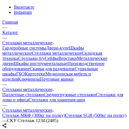
Вконтакте
Instagram
Главная
—
Каталог
—
Стеллажи металлические
Гардеробные системы
Двери-купе
Шкафы
металлические
Стеллажи металлические
Складская
техника
Стеллажи б/у
Сейфы
Верстаки
Металлические
двери
Шкафы инструментальные
Производственное
оборудование
Скамья для раздевалок
Сушильные
шкафы
ГБО
Картотеки
Медицинская мебель и
изделия
Ключницы
Почтовые ящики
—
Стеллажи металлические
Паллетные стеллажи
Среднегрузовые стеллажи
Стеллажи для
дома и офиса
Стеллажи для хранения шин
—
Стеллажи металлические
Стеллаж МКФ (300кг на полку)
Стеллаж SGR (500кг на полку)
—
СКУ Стеллаж 1234 (2485)