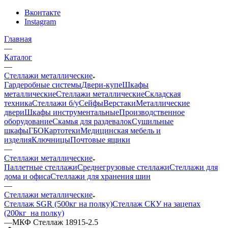
Вконтакте
Instagram
Главная
—
Каталог
—
Стеллажи металлические
Гардеробные системы
Двери-купе
Шкафы
металлические
Стеллажи металлические
Складская
техника
Стеллажи б/у
Сейфы
Верстаки
Металлические
двери
Шкафы инструментальные
Производственное
оборудование
Скамья для раздевалок
Сушильные
шкафы
ГБО
Картотеки
Медицинская мебель и
изделия
Ключницы
Почтовые ящики
—
Стеллажи металлические
Паллетные стеллажи
Среднегрузовые стеллажи
Стеллажи для
дома и офиса
Стеллажи для хранения шин
—
Стеллажи металлические
Стеллаж SGR (500кг на полку)
Стеллаж СКУ на зацепах
(200кг_на полку)
—
МКФ Стеллаж 18915-2.5