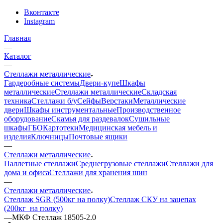
Вконтакте
Instagram
Главная
—
Каталог
—
Стеллажи металлические
Гардеробные системы
Двери-купе
Шкафы
металлические
Стеллажи металлические
Складская
техника
Стеллажи б/у
Сейфы
Верстаки
Металлические
двери
Шкафы инструментальные
Производственное
оборудование
Скамья для раздевалок
Сушильные
шкафы
ГБО
Картотеки
Медицинская мебель и
изделия
Ключницы
Почтовые ящики
—
Стеллажи металлические
Паллетные стеллажи
Среднегрузовые стеллажи
Стеллажи для
дома и офиса
Стеллажи для хранения шин
—
Стеллажи металлические
Стеллаж SGR (500кг на полку)
Стеллаж СКУ на зацепах
(200кг_на полку)
—
МКФ Стеллаж 18505-2.0