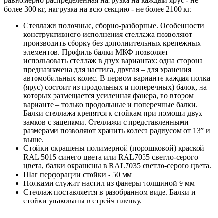
равномерно распределенная нагрузка на каждый ярус - не
более 300 кг, нагрузка на всю секцию - не более 2100 кг.
Стеллажи полочные, сборно-разборные. Особенности
конструктивного исполнения стеллажа позволяют
производить сборку без дополнительных крепежных
элементов. Профиль балки МКФ позволяет
использовать стеллаж в двух вариантах: одна сторона
предназначена для настила, другая – для хранения
автомобильных колес. В первом варианте каждая полка
(ярус) состоит из продольных и поперечных) балок, на
которых размещается усиленная фанера, во втором
варианте – только продольные и поперечные балки.
Балки стеллажа крепятся к стойкам при помощи двух
замков с зацепами. Стеллажи с представленными
размерами позволяют хранить колеса радиусом от 13” и
выше.
Стойки окрашены полимерной (порошковой) краской
RAL 5015 синего цвета или RAL7035 светло-серого
цвета, балки окрашены в RAL7035 светло-серого цвета.
Шаг перфорации стойки - 50 мм
Полками служит настил из фанеры толщиной 9 мм
Стеллаж поставляется в разобранном виде. Балки и
стойки упакованы в стрейч пленку.