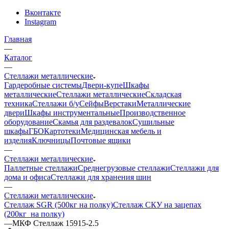
Вконтакте
Instagram
Главная
—
Каталог
—
Стеллажи металлические
Гардеробные системы
Двери-купе
Шкафы
металлические
Стеллажи металлические
Складская
техника
Стеллажи б/у
Сейфы
Верстаки
Металлические
двери
Шкафы инструментальные
Производственное
оборудование
Скамья для раздевалок
Сушильные
шкафы
ГБО
Картотеки
Медицинская мебель и
изделия
Ключницы
Почтовые ящики
—
Стеллажи металлические
Паллетные стеллажи
Среднегрузовые стеллажи
Стеллажи для
дома и офиса
Стеллажи для хранения шин
—
Стеллажи металлические
Стеллаж SGR (500кг на полку)
Стеллаж СКУ на зацепах
(200кг_на полку)
—
МКФ Стеллаж 15915-2.5