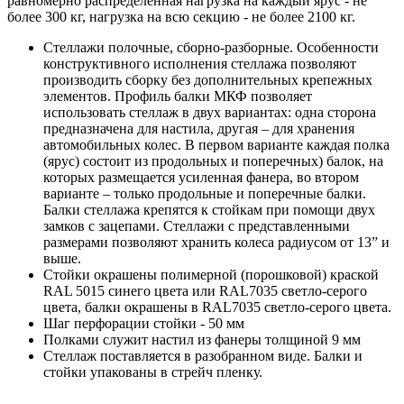
равномерно распределенная нагрузка на каждый ярус - не
более 300 кг, нагрузка на всю секцию - не более 2100 кг.
Стеллажи полочные, сборно-разборные. Особенности
конструктивного исполнения стеллажа позволяют
производить сборку без дополнительных крепежных
элементов. Профиль балки МКФ позволяет
использовать стеллаж в двух вариантах: одна сторона
предназначена для настила, другая – для хранения
автомобильных колес. В первом варианте каждая полка
(ярус) состоит из продольных и поперечных) балок, на
которых размещается усиленная фанера, во втором
варианте – только продольные и поперечные балки.
Балки стеллажа крепятся к стойкам при помощи двух
замков с зацепами. Стеллажи с представленными
размерами позволяют хранить колеса радиусом от 13” и
выше.
Стойки окрашены полимерной (порошковой) краской
RAL 5015 синего цвета или RAL7035 светло-серого
цвета, балки окрашены в RAL7035 светло-серого цвета.
Шаг перфорации стойки - 50 мм
Полками служит настил из фанеры толщиной 9 мм
Стеллаж поставляется в разобранном виде. Балки и
стойки упакованы в стрейч пленку.