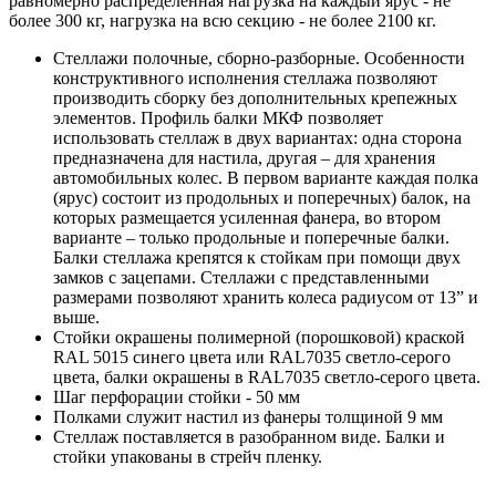
равномерно распределенная нагрузка на каждый ярус - не
более 300 кг, нагрузка на всю секцию - не более 2100 кг.
Стеллажи полочные, сборно-разборные. Особенности
конструктивного исполнения стеллажа позволяют
производить сборку без дополнительных крепежных
элементов. Профиль балки МКФ позволяет
использовать стеллаж в двух вариантах: одна сторона
предназначена для настила, другая – для хранения
автомобильных колес. В первом варианте каждая полка
(ярус) состоит из продольных и поперечных) балок, на
которых размещается усиленная фанера, во втором
варианте – только продольные и поперечные балки.
Балки стеллажа крепятся к стойкам при помощи двух
замков с зацепами. Стеллажи с представленными
размерами позволяют хранить колеса радиусом от 13” и
выше.
Стойки окрашены полимерной (порошковой) краской
RAL 5015 синего цвета или RAL7035 светло-серого
цвета, балки окрашены в RAL7035 светло-серого цвета.
Шаг перфорации стойки - 50 мм
Полками служит настил из фанеры толщиной 9 мм
Стеллаж поставляется в разобранном виде. Балки и
стойки упакованы в стрейч пленку.