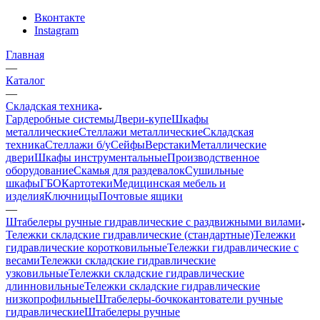
Вконтакте
Instagram
Главная
—
Каталог
—
Складская техника
Гардеробные системы
Двери-купе
Шкафы
металлические
Стеллажи металлические
Складская
техника
Стеллажи б/у
Сейфы
Верстаки
Металлические
двери
Шкафы инструментальные
Производственное
оборудование
Скамья для раздевалок
Сушильные
шкафы
ГБО
Картотеки
Медицинская мебель и
изделия
Ключницы
Почтовые ящики
—
Штабелеры ручные гидравлические с раздвижными вилами
Тележки складские гидравлические (стандартные)
Тележки
гидравлические коротковильные
Тележки гидравлические с
весами
Тележки складские гидравлические
узковильные
Тележки складские гидравлические
длинновильные
Тележки складские гидравлические
низкопрофильные
Штабелеры-бочкокантователи ручные
гидравлические
Штабелеры ручные