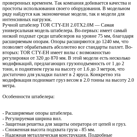
проверенных временем. Так компания добивается качества и
простоты использования своего оборудования. В модельном
ряду найдутся как экономичные модели, так и модели для
интенсивных нагрузок.
Ручной штабелер TOR CTY-EH 2.0TX2.0M — Самая
универсальная модель штабелера. Во-первых: имеет самый
низкий подхват среди штабелеров на уровне 75 мм, благодаря
расширяемым опорам. Опоры расширяются до 1240 мм, что
позволяет обрабатывать абсолютно все стандарты паллет. Во-
вторых: TOR CTY-EH имеет вилы с возможностью
регулировки от 320 до 870 мм. В этой модели есть несколько
модификаций, предлагающих грузоподъемность от 1 до 2
тонн, и поднятием груза на высоту от 1.6 до 3 метров, что
достаточно для укладки паллет в 2 яруса. Конкретно эта
модификация поднимает груз весом в 2.0 тонны на высоту 2.0
метра.
Особенности штабелера:
- Расширяемые опоры штабелера.
- Регулируемая ширина вил.
- Защитная решетка для защиты оператора от цепей и груз.
- Сниженная высота подхвата груза - 85 мм.
- Надежная металлическая конструкция. Подробные