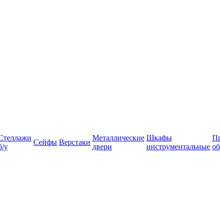
Стеллажи
Металлические
Шкафы
П
Сейфы
Верстаки
б/у
двери
инструментальные
об