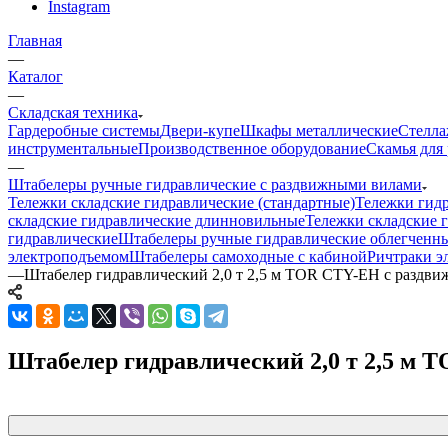
Instagram
Главная
—
Каталог
—
Складская техника
Гардеробные системы
Двери-купе
Шкафы металлические
Стелла
инструментальные
Производственное оборудование
Скамья для 
—
Штабелеры ручные гидравлические с раздвижными вилами
Тележки складские гидравлические (стандартные)
Тележки гид
складские гидравлические длинновильные
Тележки складские 
гидравлические
Штабелеры ручные гидравлические облегченн
электроподъемом
Штабелеры самоходные с кабиной
Ричтраки э
—
Штабелер гидравлический 2,0 т 2,5 м TOR CTY-EH с раздв
Штабелер гидравлический 2,0 т 2,5 м