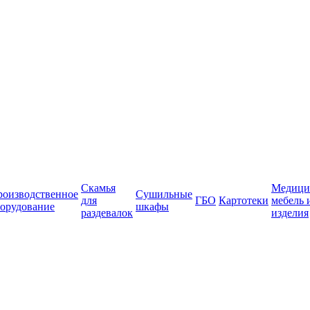
Скамья
Медици
роизводственное
Сушильные
для
ГБО
Картотеки
мебель 
орудование
шкафы
раздевалок
изделия