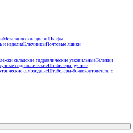
ки
Металлические двери
Шкафы
ь и изделия
Ключницы
Почтовые ящики
лежки складские гидравлические узковильные
Тележки
ручные гидравлические
Штабелеры ручные
ктрические самоходные
Штабелеры-бочкоконтователи с