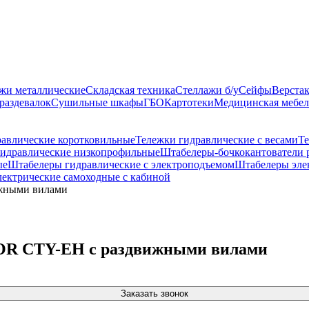
жи металлические
Складская техника
Стеллажи б/у
Сейфы
Верста
раздевалок
Сушильные шкафы
ГБО
Картотеки
Медицинская мебел
равлические коротковильные
Тележки гидравлические с весами
Те
гидравлические низкопрофильные
Штабелеры-бочкокантователи 
ые
Штабелеры гидравлические c электроподъемом
Штабелеры эле
лектрические самоходные с кабиной
ижными вилами
 TOR CTY-EH с раздвижными вилами
Заказать звонок