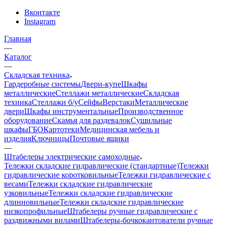
Вконтакте
Instagram
Главная
—
Каталог
—
Складская техника
Гардеробные системы
Двери-купе
Шкафы
металлические
Стеллажи металлические
Складская
техника
Стеллажи б/у
Сейфы
Верстаки
Металлические
двери
Шкафы инструментальные
Производственное
оборудование
Скамья для раздевалок
Сушильные
шкафы
ГБО
Картотеки
Медицинская мебель и
изделия
Ключницы
Почтовые ящики
—
Штабелеры электрические самоходные
Тележки складские гидравлические (стандартные)
Тележки
гидравлические коротковильные
Тележки гидравлические с
весами
Тележки складские гидравлические
узковильные
Тележки складские гидравлические
длинновильные
Тележки складские гидравлические
низкопрофильные
Штабелеры ручные гидравлические с
раздвижными вилами
Штабелеры-бочкокантователи ручные