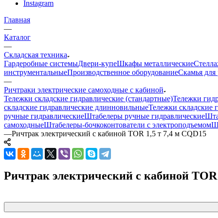
Instagram
Главная
—
Каталог
—
Складская техника
Гардеробные системы
Двери-купе
Шкафы металлические
Стелла
инструментальные
Производственное оборудование
Скамья для 
—
Ричтраки электрические самоходные с кабиной
Тележки складские гидравлические (стандартные)
Тележки гид
складские гидравлические длинновильные
Тележки складские 
ручные гидравлические
Штабелеры ручные гидравлические
Шта
самоходные
Штабелеры-бочкоконтователи с электроподъемом
Ш
—
Ричтрак электрический с кабиной TOR 1,5 т 7,4 м CQD15
Ричтрак электрический с кабиной TOR 