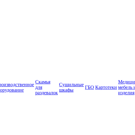
Скамья
Медици
роизводственное
Сушильные
для
ГБО
Картотеки
мебель 
орудование
шкафы
раздевалок
изделия