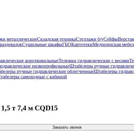
жи металлические
Складская техника
Стеллажи б/у
Сейфы
Верста
раздевалок
Сушильные шкафы
ГБО
Картотеки
Медицинская мебел
равлические коротковильные
Тележки гидравлические с весами
Те
гидравлические низкопрофильные
Штабелеры ручные гидравличе
белеры ручные гидравлические облегченные
Штабелеры гидравл
табелеры самоходные с кабиной
1,5 т 7,4 м CQD15
Заказать звонок