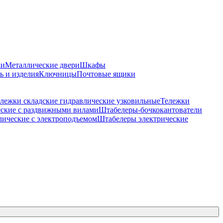
ки
Металлические двери
Шкафы
ь и изделия
Ключницы
Почтовые ящики
лежки складские гидравлические узковильные
Тележки
ские с раздвижными вилами
Штабелеры-бочкокантователи
ические c электроподъемом
Штабелеры электрические