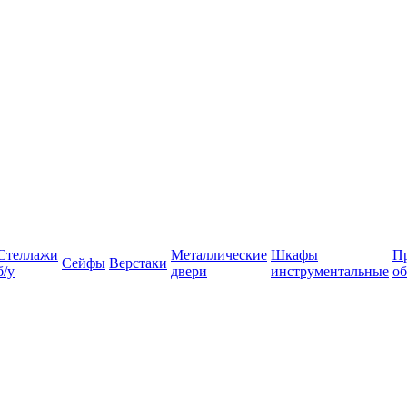
Стеллажи
Металлические
Шкафы
П
Сейфы
Верстаки
б/у
двери
инструментальные
об