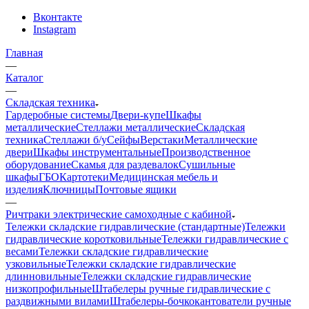
Вконтакте
Instagram
Главная
—
Каталог
—
Складская техника
Гардеробные системы
Двери-купе
Шкафы
металлические
Стеллажи металлические
Складская
техника
Стеллажи б/у
Сейфы
Верстаки
Металлические
двери
Шкафы инструментальные
Производственное
оборудование
Скамья для раздевалок
Сушильные
шкафы
ГБО
Картотеки
Медицинская мебель и
изделия
Ключницы
Почтовые ящики
—
Ричтраки электрические самоходные с кабиной
Тележки складские гидравлические (стандартные)
Тележки
гидравлические коротковильные
Тележки гидравлические с
весами
Тележки складские гидравлические
узковильные
Тележки складские гидравлические
длинновильные
Тележки складские гидравлические
низкопрофильные
Штабелеры ручные гидравлические с
раздвижными вилами
Штабелеры-бочкокантователи ручные