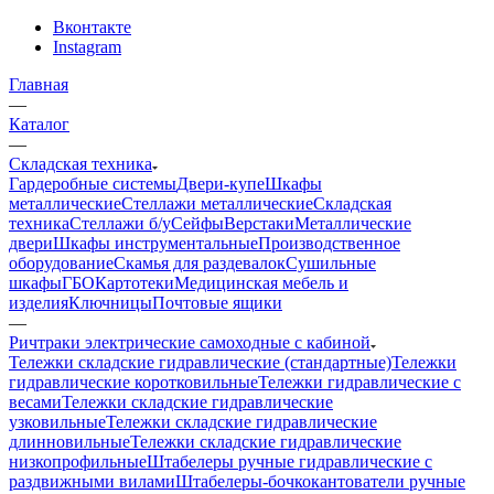
Вконтакте
Instagram
Главная
—
Каталог
—
Складская техника
Гардеробные системы
Двери-купе
Шкафы
металлические
Стеллажи металлические
Складская
техника
Стеллажи б/у
Сейфы
Верстаки
Металлические
двери
Шкафы инструментальные
Производственное
оборудование
Скамья для раздевалок
Сушильные
шкафы
ГБО
Картотеки
Медицинская мебель и
изделия
Ключницы
Почтовые ящики
—
Ричтраки электрические самоходные с кабиной
Тележки складские гидравлические (стандартные)
Тележки
гидравлические коротковильные
Тележки гидравлические с
весами
Тележки складские гидравлические
узковильные
Тележки складские гидравлические
длинновильные
Тележки складские гидравлические
низкопрофильные
Штабелеры ручные гидравлические с
раздвижными вилами
Штабелеры-бочкокантователи ручные