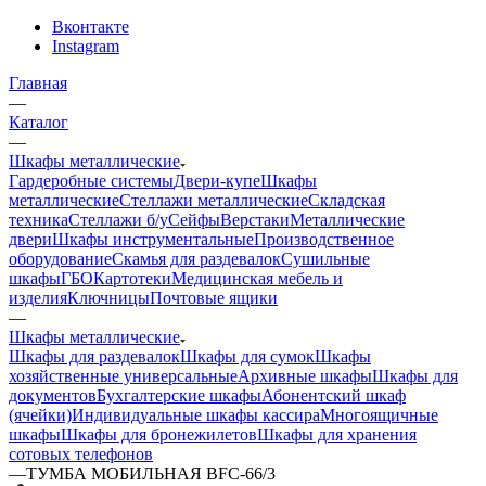
Вконтакте
Instagram
Главная
—
Каталог
—
Шкафы металлические
Гардеробные системы
Двери-купе
Шкафы
металлические
Стеллажи металлические
Складская
техника
Стеллажи б/у
Сейфы
Верстаки
Металлические
двери
Шкафы инструментальные
Производственное
оборудование
Скамья для раздевалок
Сушильные
шкафы
ГБО
Картотеки
Медицинская мебель и
изделия
Ключницы
Почтовые ящики
—
Шкафы металлические
Шкафы для раздевалок
Шкафы для сумок
Шкафы
хозяйственные универсальные
Архивные шкафы
Шкафы для
документов
Бухгалтерские шкафы
Абонентский шкаф
(ячейки)
Индивидуальные шкафы кассира
Многоящичные
шкафы
Шкафы для бронежилетов
Шкафы для хранения
сотовых телефонов
—
ТУМБА МОБИЛЬНАЯ BFC-66/3