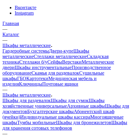
Вконтакте
Instagram
Главная
—
Каталог
—
Шкафы металлические
Гардеробные системы
Двери-купе
Шкафы
металлические
Стеллажи металлические
Складская
техника
Стеллажи б/у
Сейфы
Верстаки
Металлические
двери
Шкафы инструментальные
Производственное
оборудование
Скамья для раздевалок
Сушильные
шкафы
ГБО
Картотеки
Медицинская мебель и
изделия
Ключницы
Почтовые ящики
—
Шкафы металлические
Шкафы для раздевалок
Шкафы для сумок
Шкафы
хозяйственные универсальные
Архивные шкафы
Шкафы для
документов
Бухгалтерские шкафы
Абонентский шкаф
(ячейки)
Индивидуальные шкафы кассира
Многоящичные
шкафы
Тумбы мобильные
Шкафы для бронежилетов
Шкафы
для хранения сотовых телефонов
—