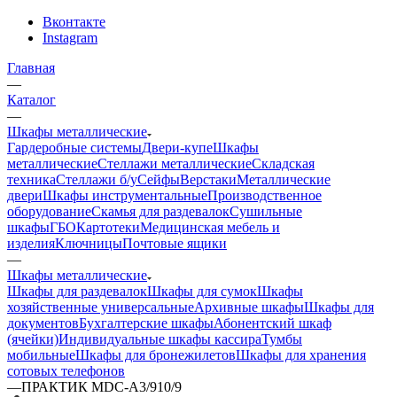
Вконтакте
Instagram
Главная
—
Каталог
—
Шкафы металлические
Гардеробные системы
Двери-купе
Шкафы
металлические
Стеллажи металлические
Складская
техника
Стеллажи б/у
Сейфы
Верстаки
Металлические
двери
Шкафы инструментальные
Производственное
оборудование
Скамья для раздевалок
Сушильные
шкафы
ГБО
Картотеки
Медицинская мебель и
изделия
Ключницы
Почтовые ящики
—
Шкафы металлические
Шкафы для раздевалок
Шкафы для сумок
Шкафы
хозяйственные универсальные
Архивные шкафы
Шкафы для
документов
Бухгалтерские шкафы
Абонентский шкаф
(ячейки)
Индивидуальные шкафы кассира
Тумбы
мобильные
Шкафы для бронежилетов
Шкафы для хранения
сотовых телефонов
—
ПРАКТИК MDC-A3/910/9