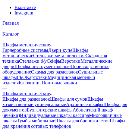
Вконтакте
Instagram
Главная
—
Каталог
—
Шкафы металлические
Гардеробные системы
Двери-купе
Шкафы
металлические
Стеллажи металлические
Складская
техника
Стеллажи б/у
Сейфы
Верстаки
Металлические
двери
Шкафы инструментальные
Производственное
оборудование
Скамья для раздевалок
Сушильные
шкафы
ГБО
Картотеки
Медицинская мебель и
изделия
Ключницы
Почтовые ящики
—
Шкафы металлические
Шкафы для раздевалок
Шкафы для сумок
Шкафы
хозяйственные универсальные
Архивные шкафы
Шкафы для
документов
Бухгалтерские шкафы
Абонентский шкаф
(ячейки)
Индивидуальные шкафы кассира
Многоящичные
шкафы
Тумбы мобильные
Шкафы для бронежилетов
Шкафы
для хранения сотовых телефонов
—