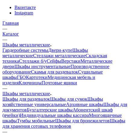
Вконтакте
Instagram
Главная
—
Каталог
—
Шкафы металлические
Гардеробные системы
Двери-купе
Шкафы
металлические
Стеллажи металлические
Складская
техника
Стеллажи б/у
Сейфы
Верстаки
Металлические
двери
Шкафы инструментальные
Производственное
оборудование
Скамья для раздевалок
Сушильные
шкафы
ГБО
Картотеки
Медицинская мебель и
изделия
Ключницы
Почтовые ящики
—
Шкафы металлические
Шкафы для раздевалок
Шкафы для сумок
Шкафы
хозяйственные универсальные
Архивные шкафы
Шкафы для
документов
Бухгалтерские шкафы
Абонентский шкаф
(ячейки)
Индивидуальные шкафы кассира
Многоящичные
шкафы
Тумбы мобильные
Шкафы для бронежилетов
Шкафы
для хранения сотовых телефонов
—