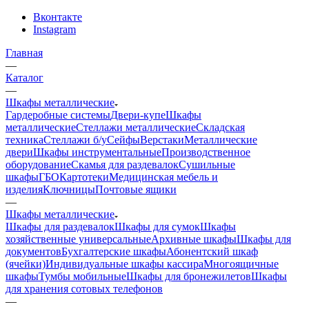
Вконтакте
Instagram
Главная
—
Каталог
—
Шкафы металлические
Гардеробные системы
Двери-купе
Шкафы
металлические
Стеллажи металлические
Складская
техника
Стеллажи б/у
Сейфы
Верстаки
Металлические
двери
Шкафы инструментальные
Производственное
оборудование
Скамья для раздевалок
Сушильные
шкафы
ГБО
Картотеки
Медицинская мебель и
изделия
Ключницы
Почтовые ящики
—
Шкафы металлические
Шкафы для раздевалок
Шкафы для сумок
Шкафы
хозяйственные универсальные
Архивные шкафы
Шкафы для
документов
Бухгалтерские шкафы
Абонентский шкаф
(ячейки)
Индивидуальные шкафы кассира
Многоящичные
шкафы
Тумбы мобильные
Шкафы для бронежилетов
Шкафы
для хранения сотовых телефонов
—