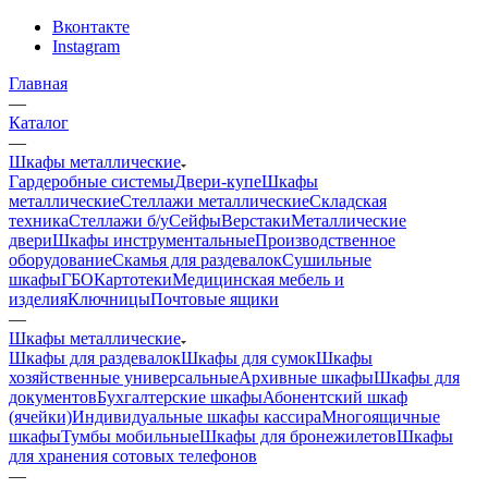
Вконтакте
Instagram
Главная
—
Каталог
—
Шкафы металлические
Гардеробные системы
Двери-купе
Шкафы
металлические
Стеллажи металлические
Складская
техника
Стеллажи б/у
Сейфы
Верстаки
Металлические
двери
Шкафы инструментальные
Производственное
оборудование
Скамья для раздевалок
Сушильные
шкафы
ГБО
Картотеки
Медицинская мебель и
изделия
Ключницы
Почтовые ящики
—
Шкафы металлические
Шкафы для раздевалок
Шкафы для сумок
Шкафы
хозяйственные универсальные
Архивные шкафы
Шкафы для
документов
Бухгалтерские шкафы
Абонентский шкаф
(ячейки)
Индивидуальные шкафы кассира
Многоящичные
шкафы
Тумбы мобильные
Шкафы для бронежилетов
Шкафы
для хранения сотовых телефонов
—