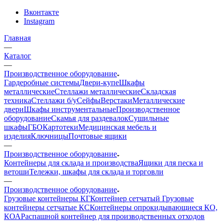
Вконтакте
Instagram
Главная
—
Каталог
—
Производственное оборудование
Гардеробные системы
Двери-купе
Шкафы
металлические
Стеллажи металлические
Складская
техника
Стеллажи б/у
Сейфы
Верстаки
Металлические
двери
Шкафы инструментальные
Производственное
оборудование
Скамья для раздевалок
Сушильные
шкафы
ГБО
Картотеки
Медицинская мебель и
изделия
Ключницы
Почтовые ящики
—
Производственное оборудование
Контейнеры для склада и производства
Ящики для песка и
ветоши
Тележки, шкафы для склада и торговли
—
Производственное оборудование
Грузовые контейнеры КГ
Контейнер сетчатый
Грузовые
контейнеры сетчатые КС
Контейнеры опрокидывающиеся КО,
КОА
Распашной контейнер для производственных отходов