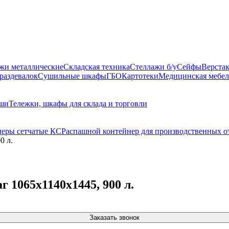
жи металлические
Складская техника
Стеллажи б/у
Сейфы
Верста
раздевалок
Сушильные шкафы
ГБО
Картотеки
Медицинская мебел
оши
Тележки, шкафы для склада и торговли
неры сетчатые КС
Распашной контейнер для производственных 
0 л.
 1065x1140x1445, 900 л.
Заказать звонок