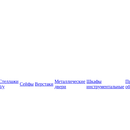
Стеллажи
Металлические
Шкафы
П
Сейфы
Верстаки
б/у
двери
инструментальные
об