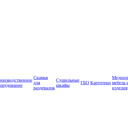
Скамья
Медици
роизводственное
Сушильные
для
ГБО
Картотеки
мебель 
орудование
шкафы
раздевалок
изделия