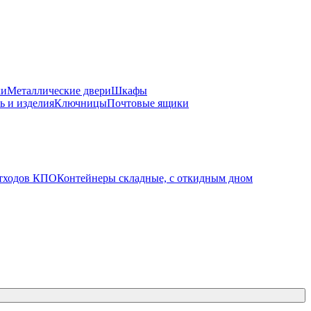
ки
Металлические двери
Шкафы
ь и изделия
Ключницы
Почтовые ящики
отходов КПО
Контейнеры складные, с откидным дном