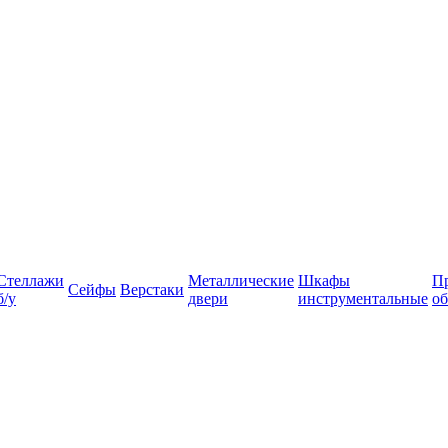
Стеллажи
Металлические
Шкафы
П
Сейфы
Верстаки
б/у
двери
инструментальные
об