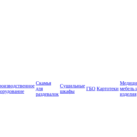
Скамья
Медици
роизводственное
Сушильные
для
ГБО
Картотеки
мебель 
орудование
шкафы
раздевалок
изделия