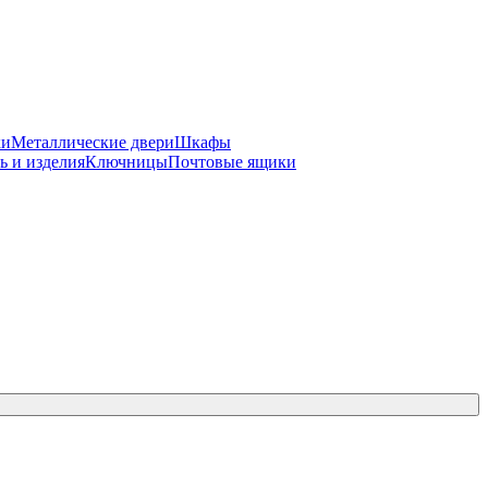
ки
Металлические двери
Шкафы
ь и изделия
Ключницы
Почтовые ящики