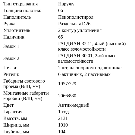
Тип открывания
Наружу
Толщина полотна:
66
Наполнитель
Пенополистирол
Ручка
Раздельная D26
Уплотнитель
2 контур уплотнения
Наличник
65
ГАРДИАН 32.11, 4-ый (высший)
Замок 1
класс взломостойкости
ГАРДИАН 30.01, 2-ой класс
Замок 2
взломостойкости
Петли:
2 шт, на опорном подшипнике
Ригели:
6 активных, 2 пассивных
Габариты светового
1957/729
проема (В/Ш, мм)
Монтажные габариты
2066/880
коробки (В/Ш, мм)
Цвет
Антик-медный
Гарантия
1 год
Высота, мм
2131
Ширина, мм
1010
Глубина, мм
104