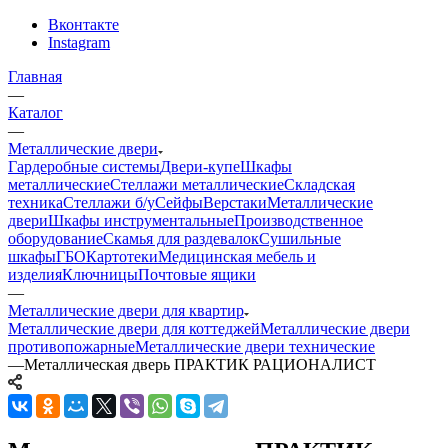
Вконтакте
Instagram
Главная
—
Каталог
—
Металлические двери
Гардеробные системы
Двери-купе
Шкафы
металлические
Стеллажи металлические
Складская
техника
Стеллажи б/у
Сейфы
Верстаки
Металлические
двери
Шкафы инструментальные
Производственное
оборудование
Скамья для раздевалок
Сушильные
шкафы
ГБО
Картотеки
Медицинская мебель и
изделия
Ключницы
Почтовые ящики
—
Металлические двери для квартир
Металлические двери для коттеджей
Металлические двери
противопожарные
Металлические двери технические
—
Металлическая дверь ПРАКТИК РАЦИОНАЛИСТ