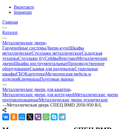
Вконтакте
Instagram
Главная
—
Каталог
—
Металлические двери
Гардеробные системы
Двери-купе
Шкафы
металлические
Стеллажи металлические
Складская
техника
Стеллажи б/у
Сейфы
Верстаки
Металлические
двери
Шкафы инструментальные
Производственное
оборудование
Скамья для раздевалок
Сушильные
шкафы
ГБО
Картотеки
Медицинская мебель и
изделия
Ключницы
Почтовые ящики
—
Металлические двери для квартир
Металлические двери для коттеджей
Металлические двери
противопожарные
Металлические двери технические
—
Металлическая дверь СПЕЦ BMD 2050-950 R/L