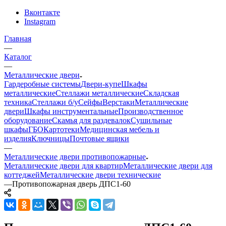
Вконтакте
Instagram
Главная
—
Каталог
—
Металлические двери
Гардеробные системы
Двери-купе
Шкафы
металлические
Стеллажи металлические
Складская
техника
Стеллажи б/у
Сейфы
Верстаки
Металлические
двери
Шкафы инструментальные
Производственное
оборудование
Скамья для раздевалок
Сушильные
шкафы
ГБО
Картотеки
Медицинская мебель и
изделия
Ключницы
Почтовые ящики
—
Металлические двери противопожарные
Металлические двери для квартир
Металлические двери для
коттеджей
Металлические двери технические
—
Противопожарная дверь ДПС1-60