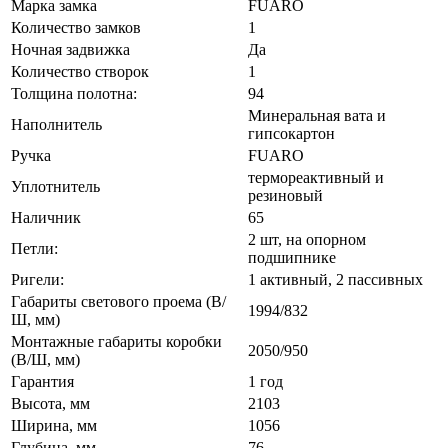
Марка замка
FUARO
Количество замков
1
Ночная задвижка
Да
Количество створок
1
Толщина полотна:
94
Минеральная вата и
Наполнитель
гипсокартон
Ручка
FUARO
термореактивный и
Уплотнитель
резиновый
Наличник
65
2 шт, на опорном
Петли:
подшипнике
Ригели:
1 активный, 2 пассивных
Габариты светового проема (В/
1994/832
Ш, мм)
Монтажные габариты коробки
2050/950
(В/Ш, мм)
Гарантия
1 год
Высота, мм
2103
Ширина, мм
1056
Глубина, мм
76