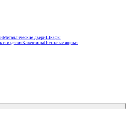
ки
Металлические двери
Шкафы
ь и изделия
Ключницы
Почтовые ящики