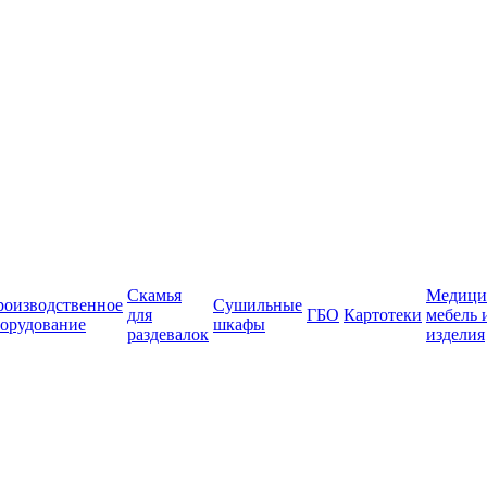
Скамья
Медици
роизводственное
Сушильные
для
ГБО
Картотеки
мебель 
орудование
шкафы
раздевалок
изделия