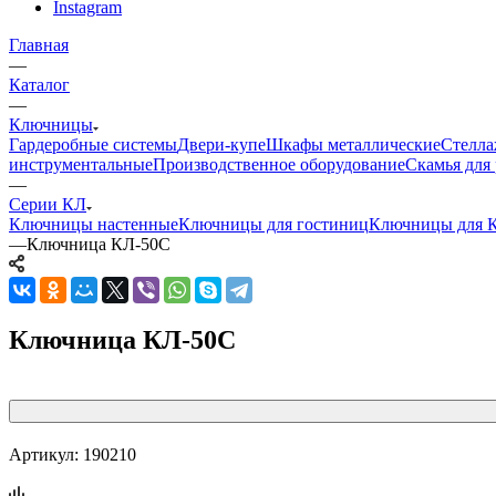
Instagram
Главная
—
Каталог
—
Ключницы
Гардеробные системы
Двери-купе
Шкафы металлические
Стелла
инструментальные
Производственное оборудование
Скамья для 
—
Серии КЛ
Ключницы настенные
Ключницы для гостиниц
Ключницы для
—
Ключница КЛ-50C
Ключница КЛ-50C
Артикул:
190210