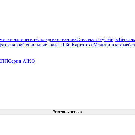
жи металлические
Складская техника
Стеллажи б/у
Сейфы
Верста
раздевалок
Сушильные шкафы
ГБО
Картотеки
Медицинская мебел
 КПП
Серии AIKO
Заказать звонок