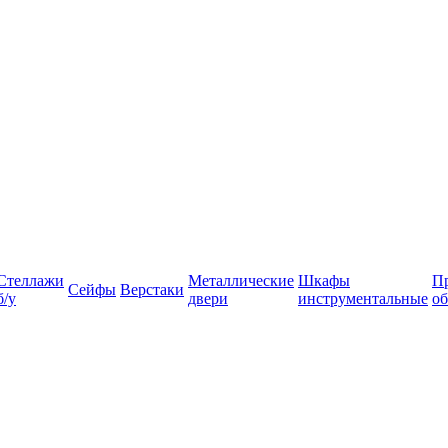
Стеллажи
Металлические
Шкафы
П
Сейфы
Верстаки
б/у
двери
инструментальные
об