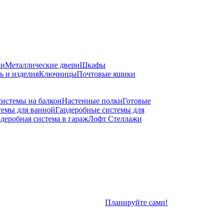
ки
Металлические двери
Шкафы
ь и изделия
Ключницы
Почтовые ящики
системы на балкон
Настенные полки
Готовые
темы для ванной
Гардеробные системы для
деробная система в гараж
Лофт Стеллажи
Планируйте сами!