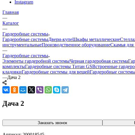
Instagram
Главная
—
Каталог
—
Гардеробные системы
Гардеробные системы
Двери-купе
Шкафы металлические
Стелла
инструментальные
Производственное оборудование
Скамья для 
—
Гардеробные системы
Элементы гардеробной системы
Черная гардеробная система
Га
комплекты
Гардеробные системы Титан GS
Встроенные гардер
кладовки
Гардеробные системы для вещей
Гардеробные системы
—
Дача 2
Дача 2
Заказать звонок
Артикул:
200018545