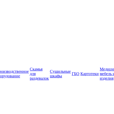
Скамья
Медици
роизводственное
Сушильные
для
ГБО
Картотеки
мебель 
орудование
шкафы
раздевалок
изделия