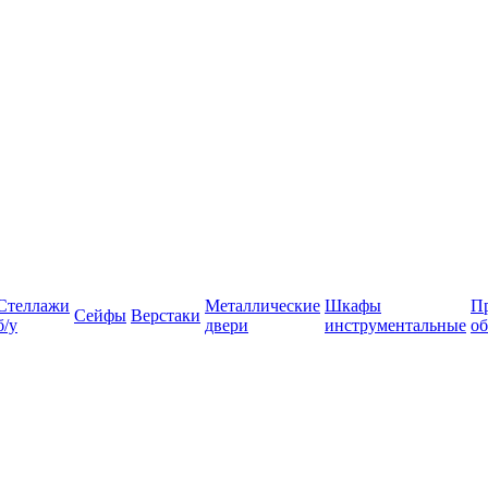
Стеллажи
Металлические
Шкафы
П
Сейфы
Верстаки
б/у
двери
инструментальные
об