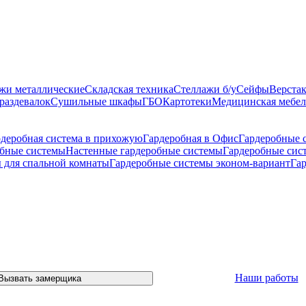
жи металлические
Складская техника
Стеллажи б/у
Сейфы
Верста
раздевалок
Сушильные шкафы
ГБО
Картотеки
Медицинская мебел
рдеробная система в прихожую
Гардеробная в Офис
Гардеробные 
обные системы
Настенные гардеробные системы
Гардеробные сис
 для спальной комнаты
Гардеробные системы эконом-вариант
Гар
Наши работы
Вызвать замерщика