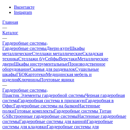
Вконтакте
Instagram
Главная
—
Каталог
—
Гардеробные системы
Гардеробные системы
Двери-купе
Шкафы
металлические
Стеллажи металлические
Складская
техника
Стеллажи б/у
Сейфы
Верстаки
Металлические
двери
Шкафы инструментальные
Производственное
оборудование
Скамья для раздевалок
Сушильные
шкафы
ГБО
Картотеки
Медицинская мебель и
изделия
Ключницы
Почтовые ящики
—
Гардеробные системы
Практик
Элементы гардеробной системы
Черная гардеробная
система
Гардеробная система в прихожую
Гардеробная в
Офис
Гардеробные системы на балкон
Настенные
полки
Готовые комплекты
Гардеробные системы Титан
GS
Встроенные гардеробные системы
Настенные гардеробные
системы
Гардеробные системы для ванной
Гардеробные
системы для кладовки
Гардеробные системы для