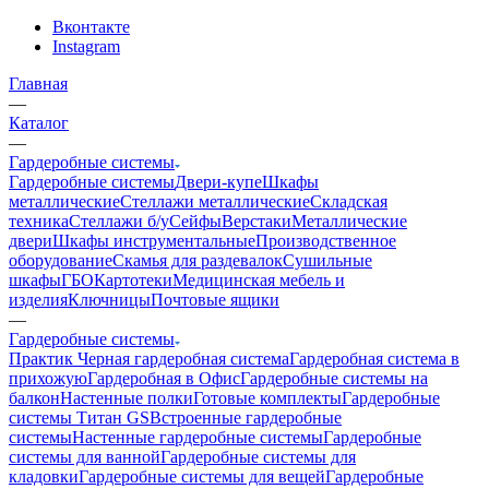
Вконтакте
Instagram
Главная
—
Каталог
—
Гардеробные системы
Гардеробные системы
Двери-купе
Шкафы
металлические
Стеллажи металлические
Складская
техника
Стеллажи б/у
Сейфы
Верстаки
Металлические
двери
Шкафы инструментальные
Производственное
оборудование
Скамья для раздевалок
Сушильные
шкафы
ГБО
Картотеки
Медицинская мебель и
изделия
Ключницы
Почтовые ящики
—
Гардеробные системы
Практик
Черная гардеробная система
Гардеробная система в
прихожую
Гардеробная в Офис
Гардеробные системы на
балкон
Настенные полки
Готовые комплекты
Гардеробные
системы Титан GS
Встроенные гардеробные
системы
Настенные гардеробные системы
Гардеробные
системы для ванной
Гардеробные системы для
кладовки
Гардеробные системы для вещей
Гардеробные