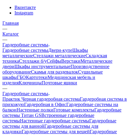
Вконтакте
Instagram
Главная
—
Каталог
—
Гардеробные системы
Гардеробные системы
Двери-купе
Шкафы
металлические
Стеллажи металлические
Складская
техника
Стеллажи б/у
Сейфы
Верстаки
Металлические
двери
Шкафы инструментальные
Производственное
оборудование
Скамья для раздевалок
Сушильные
шкафы
ГБО
Картотеки
Медицинская мебель и
изделия
Ключницы
Почтовые ящики
—
Гардеробные системы
Практик
Черная гардеробная система
Гардеробная система в
прихожую
Гардеробная в Офис
Гардеробные системы на
балкон
Настенные полки
Готовые комплекты
Гардеробные
системы Титан GS
Встроенные гардеробные
системы
Настенные гардеробные системы
Гардеробные
системы для ванной
Гардеробные системы для
кладовки
Гардеробные системы для вещей
Гардеробные