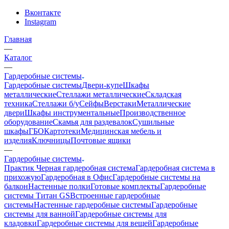
Вконтакте
Instagram
Главная
—
Каталог
—
Гардеробные системы
Гардеробные системы
Двери-купе
Шкафы
металлические
Стеллажи металлические
Складская
техника
Стеллажи б/у
Сейфы
Верстаки
Металлические
двери
Шкафы инструментальные
Производственное
оборудование
Скамья для раздевалок
Сушильные
шкафы
ГБО
Картотеки
Медицинская мебель и
изделия
Ключницы
Почтовые ящики
—
Гардеробные системы
Практик
Черная гардеробная система
Гардеробная система в
прихожую
Гардеробная в Офис
Гардеробные системы на
балкон
Настенные полки
Готовые комплекты
Гардеробные
системы Титан GS
Встроенные гардеробные
системы
Настенные гардеробные системы
Гардеробные
системы для ванной
Гардеробные системы для
кладовки
Гардеробные системы для вещей
Гардеробные